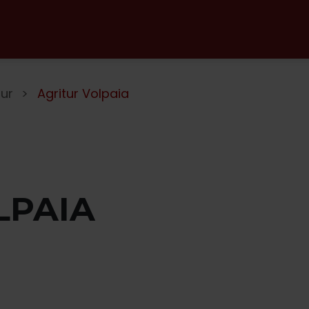
tur
Agritur Volpaia
LPAIA