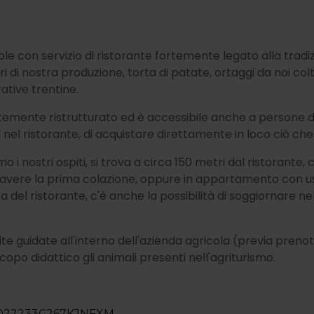
Sole con servizio di ristorante fortemente legato alla tradiz
i di nostra produzione, torta di patate, ortaggi da noi coltiv
ative trentine.
entemente ristrutturato ed è accessibile anche a persone 
 nel ristorante, di acquistare direttamente in loco ciò che 
o i nostri ospiti, si trova a circa 150 metri dal ristorante
avere la prima colazione, oppure in appartamento con uso 
 del ristorante, c'è anche la possibilità di soggiornare n
ite guidate all'interno dell'azienda agricola (previa preno
copo didattico gli animali presenti nell'agriturismo.
022233C267KJNFXM