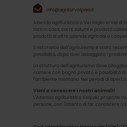
info@agriturvolpaia.it
Azienda agrituristica a Vermiglio in Val di 
fatti in casa, carni, salumi e prodotti casear
prodotti di altre aziende agricole o cooper
Il ristorante dell'agriturismo è stato rec
possibilità, dopo aver assaggiato i prodotti
La struttura dell'agriturismo dove alloggiam
camere con bagno privato e possibilità di 
l'ambiente montano. Nei periodi di apertura
Vieni a conoscere i nostri animali!
L'Azienda agrituristica Volpaia propone vis
persone, con l'intento di far conoscere a s
Cod. Identificativo Nazionale (CIN):
IT