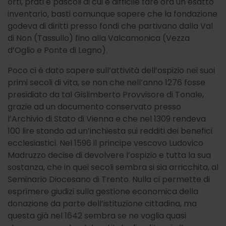
orti, prati e pascoli di cui è difficile fare ora un esatto
inventario, basti comunque sapere che la fondazione
godeva di diritti presso fondi che partivano dalla Val
di Non (Tassullo) fino alla Valcamonica (Vezza
d’Oglio e Ponte di Legno).
Poco ci è dato sapere sull’attività dell’ospizio nei suoi
primi secoli di vita, se non che nell’anno 1276 fosse
presidiato da tal Gislimberto Provvisore di Tonale,
grazie ad un documento conservato presso
l’Archivio di Stato di Vienna e che nel 1309 rendeva
100 lire stando ad un’inchiesta sui redditi dei benefici
ecclesiastici. Nel 1596 il principe vescovo Ludovico
Madruzzo decise di devolvere l’ospizio e tutta la sua
sostanza, che in quei secoli sembra si sia arricchita, al
Seminario Diocesano di Trento. Nulla ci permette di
esprimere giudizi sulla gestione economica della
donazione da parte dell’istituzione cittadina, ma
questa già nel 1642 sembra se ne voglia quasi