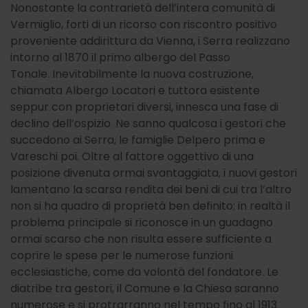
Nonostante la contrarietà dell’intera comunità di
Vermiglio, forti di un ricorso con riscontro positivo
proveniente addirittura da Vienna, i Serra realizzano
intorno al 1870 il primo albergo del Passo
Tonale. Inevitabilmente la nuova costruzione,
chiamata Albergo Locatori e tuttora esistente
seppur con proprietari diversi, innesca una fase di
declino dell’ospizio. Ne sanno qualcosa i gestori che
succedono ai Serra, le famiglie Delpero prima e
Vareschi poi. Oltre al fattore oggettivo di una
posizione divenuta ormai svantaggiata, i nuovi gestori
lamentano la scarsa rendita dei beni di cui tra l’altro
non si ha quadro di proprietà ben definito: in realtà il
problema principale si riconosce in un guadagno
ormai scarso che non risulta essere sufficiente a
coprire le spese per le numerose funzioni
ecclesiastiche, come da volontà del fondatore. Le
diatribe tra gestori, il Comune e la Chiesa saranno
numerose e si protrarranno nel tempo fino al 1913.