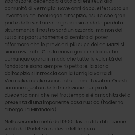
sbarazzare, cedendola a titolo di enfiteusi alla
comunità di Vermiglio. Nove anni dopo, effettuato un
inventario dei beni legati all’ospizio, risulta che gran
parte della sostanza originaria sia andata perduta:
sicuramente il nostro sarà un azzardo, ma non del
tutto inopportunamente ci sembra di poter
affermare che le previsioni più cupe del de Marzi si
siano avverate. Con la nuova gestione laica, che
comunque opera in modo che tutte le volontà del
fondatore siano sempre rispettate, la storia
dell’ospizio si intreccia con la famiglia Serra di
Vermiglio, meglio conosciuta come i Locatori. Questi
saranno i gestori della fondazione per più di
duecento anni, che nel frattempo si è arricchita della
presenza di una imponente casa rustica (l’odierno
albergo La Mirandola).
Nella seconda metà del 1800 i lavori di fortificazione
voluti dal Radetzki a difesa dell’Impero