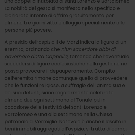
una cappella intitolata ai santi Lorenzo e Bartolomeo.
La nobiltà del gesto si manifesta nello specifico e
dichiarato intento di offrire gratuitamente per
almeno tre giorni vitto e alloggio specialmente alle
persone più povere.
A presidio dell’ospizio il de Marzi indica la figura di un
eremita, ordinando che
niun sacerdote abbi di
governare detta Cappella
, temendo che l’eventuale
succedersi di figure ecclesiastiche nella gestione ne
possa provocare il depauperamento. Compito
dell’eremita rimane comunque quello di provvedere
che le funzioni religiose, a suffragio dell’anima sua e
dei suoi defunti, siano regolarmente celebrate:
almeno due ogni settimana al Tonale più in
occasione delle festività dei santi Lorenzo e
Bartolomeo e una alla settimana nella Chiesa
patronale di Vermiglio. Notevole è anche il lascito in
beni immobili aggregati all’ospizio: si tratta di campi,