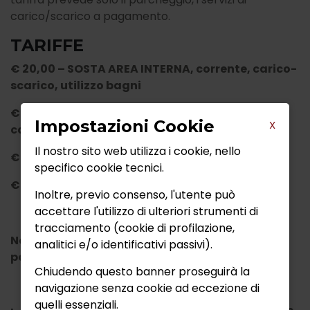
carico/scarico a pagamento.
TARIFFE
€ 20,00 – SOSTA AREA INTERNA, corrente, carico-
scarico, utilizzo bagni
€ 10,00 - SOSTA ESTERNA NEL P2 (non incluso
Impostazioni Cookie
X
camper service)
Il nostro sito web utilizza i cookie, nello
€ 5,00 - CAMPER SERVICE
specifico cookie tecnici.
€. 1,50 - DOCCIA
Inoltre, previo consenso, l'utente può
accettare l'utilizzo di ulteriori strumenti di
tracciamento (cookie di profilazione,
Non è consentito l’accesso alle roulotte e non è
analitici e/o identificativi passivi).
possibile prenotare la piazzola.
Chiudendo questo banner proseguirà la
navigazione senza cookie ad eccezione di
quelli essenziali.