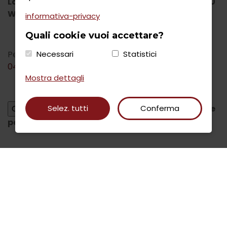
La potenza disponibile per ogni camper è di 1200
W
informativa-privacy
Quali cookie vuoi accettare?
Per ulteriori informazioni contattare i num.
Necessari
Statistici
0463.758200
/
0364.983838
Mostra dettagli
per scaricare le istruzioni complete
Selez. tutti
Conferma
per entrare/uscire dall'area camper