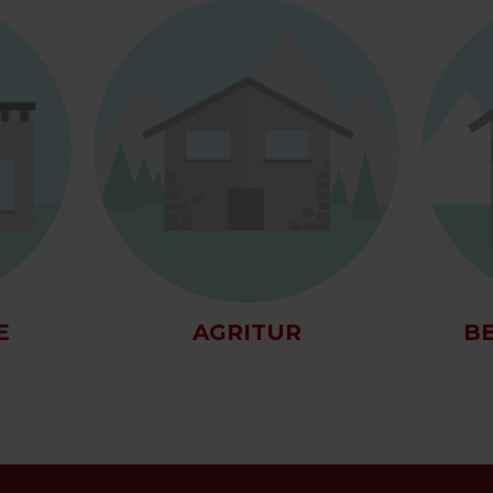
BE
E
AGRITUR