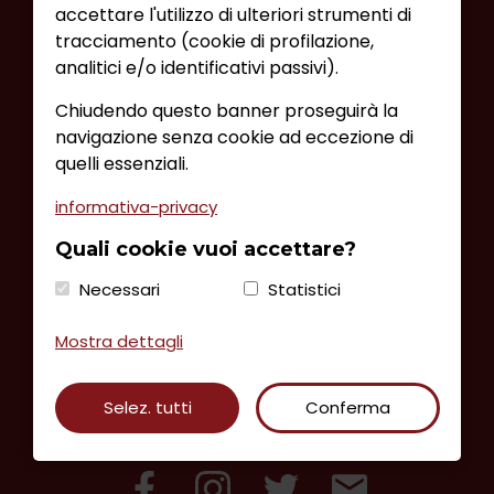
accettare l'utilizzo di ulteriori strumenti di
INFORMATIVA DATI
tracciamento (cookie di profilazione,
PRIVACY E COOKIE POLICY
analitici e/o identificativi passivi).
AMMINISTRAZIONE TRASPARENTE
RICHIEDI INFORMAZIONI
Chiudendo questo banner proseguirà la
navigazione senza cookie ad eccezione di
quelli essenziali.
Ufficio Informazioni Vermiglio
Via di Borgonuovo, 15 c/o Polo Culturale
informativa-privacy
38029 Vermiglio (TN) | Tel/Fax
0463.758200
Quali cookie vuoi accettare?
email:
info@vermigliovacanze.it
Necessari
Statistici
P.IVA/CF 01582980221
Mostra dettagli
Selez. tutti
Conferma