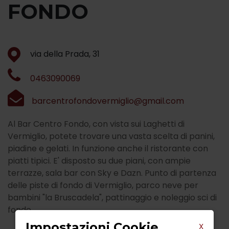
FONDO
via della Prada, 31
0463090069
barcentrofondovermiglio@gmail.com
Al Bar Centro Fondo, con vista sui Laghetti di
Vermiglio, potete trovare una vasta scelta di panini,
piadine e gelati. In funzione anche il ristorante con
piatti tipici. E' disposto su due piani, con ampie
terrazze, sala bar con Sky e Dazn. Punto di partenza
delle piste di fondo di Vermiglio, parco neve per
bambini "la Bruscadela", pattinaggio e noleggio sci di
fondo.
Impostazioni Cookie
X