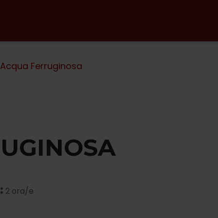
Acqua Ferruginosa
RUGINOSA
:
2 ora/e