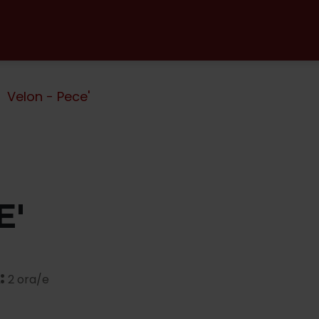
Velon - Pece'
E'
:
2 ora/e